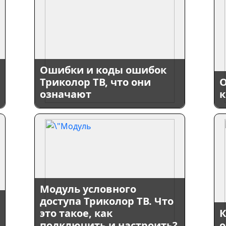
Ошибки и коды ошибок
Триколор ТВ, что они
О
означают
к
Модуль условного
доступа Триколор ТВ. Что
это такое, как
К
подключить и настроить?
о