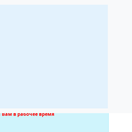
по антеннам
е
 Вам в рабочее время