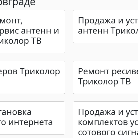
овграде
емонт,
Продажа и ус
ервис антенн и
антенн Трико
иколор ТВ
еров Триколор
Ремонт ресив
Триколор ТВ
тановка
Продажа и ус
о интернета
комплектов у
сотового сигн