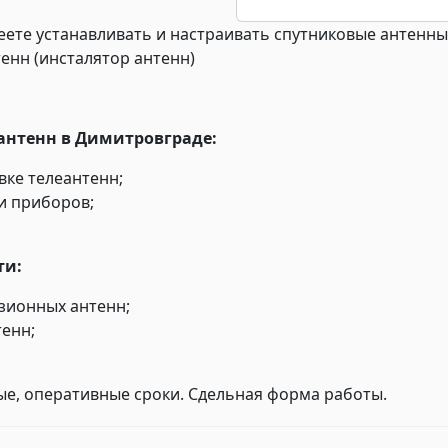
ете устанавливать и настраивать спутниковые антенны
енн (инсталятор антенн)
антенн в Димитровграде:
вке телеантенн;
и приборов;
ти:
зионных антенн;
тенн;
ые, оперативные сроки. Сдельная форма работы.