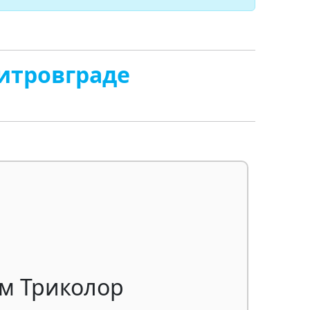
итровграде
ам Триколор