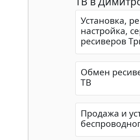
ТВ в Димитр
Установка, р
настройка, с
ресиверов Тр
Обмен ресив
ТВ
Продажа и ус
беспроводног