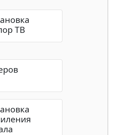
тановка
лор ТВ
еров
тановка
силения
ала