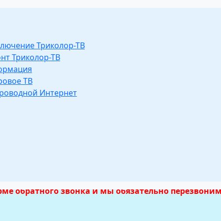
лючение Триколор-ТВ
нт Триколор-ТВ
ормация
овое ТВ
роводной Интернет
азов мастерам 
в Димитровград
о мск
орме обратного звонка и мы обязательно перезвоним